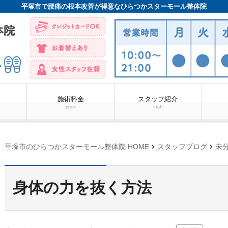
平塚市で腰痛の根本改善が得意なひらつかスターモール整体院
施術料金
スタッフ紹介
price
staff
chevron_right
chevron_right
平塚市のひらつかスターモール整体院 HOME
スタッフブログ
未
身体の力を抜く方法