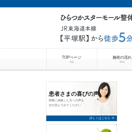
TOPページ
施術の流れ
top
flow
患者さまの喜びの声
実際に体験した方々の声を
ぜひ読んでみてください
arrow_forward
詳しくはこちら