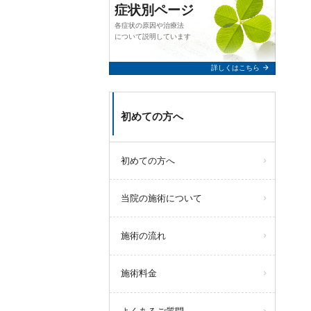
症状別ページ
各症状の原因や治療法
について説明しています
arrow_forward
詳しくはこちら
初めての方へ
初めての方へ
当院の施術について
施術の流れ
施術料金