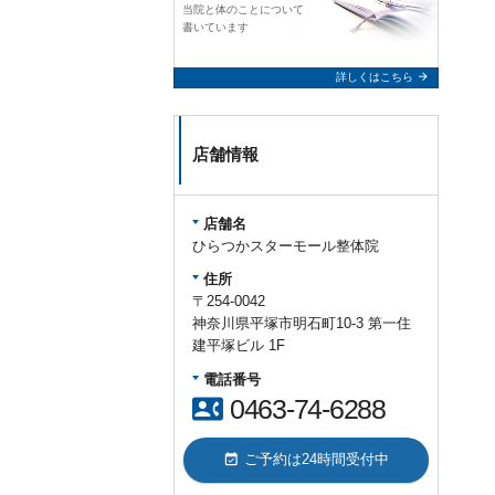
当院と体のことについて
書いています
arrow_forward
詳しくはこちら
店舗情報
店舗名
ひらつかスターモール整体院
住所
〒254-0042
神奈川県平塚市明石町10-3 第一住
建平塚ビル 1F
電話番号
contact_phone
0463-74-6288
event_available
ご予約は24時間受付中