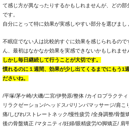
て感じ方が異なったりするかもしれませんが、どの部
です。
自分にとって特に効果が実感しやすい部分を選びまし
不眠症でない人は比較的すぐに効果を感じられるので
ん、最初はなかなか効果を実感できないかもしれませ
しかし毎日継続して行うことが大切です。
慣れるのに１週間、効果が少し出てくるまでにもう1
ださいね。
/平塚/茅ケ崎/大磯/二宮/伊勢原/整体 /カイロプラクテ
リラクゼーション/ヘッドスパ/リンパマッサージ/肩こり/
痛/しびれ/ストレートネック/慢性疲労 /全身調整/骨盤矯正
後の骨盤矯正 /マタニティ/妊婦/眼精疲労/O脚矯正/ 肩甲