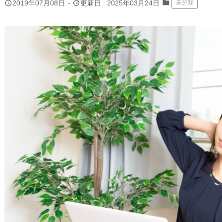
folder
query_builder
update
2019年07月08日
-
更新日 : 2025年03月24日
未分類