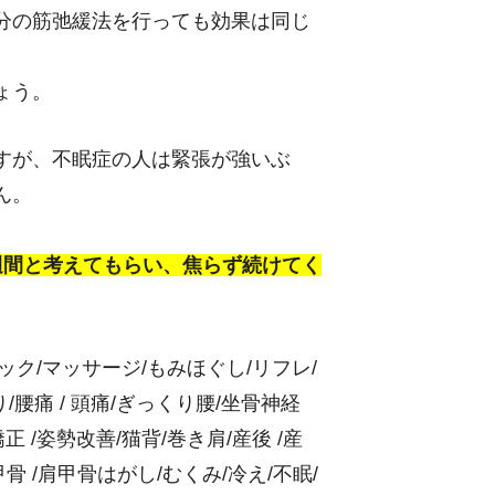
分の筋弛緩法を行っても効果は同じ
ょう。
すが、不眠症の人は緊張が強いぶ
ん。
週間と考えてもらい、焦らず続けてく
ィック/マッサージ/もみほぐし/リフレ/
腰痛 / 頭痛/ぎっくり腰/坐骨神経
 /姿勢改善/猫背/巻き肩/産後 /産
骨 /肩甲骨はがし/むくみ/冷え/不眠/