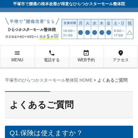
平塚市で腰痛の根本改善が得意なひらつかスターモール整体院
menu
local_phone
event_available
location_on
MENU
電話する
WEB予約
アクセス
chevron_right
平塚市のひらつかスターモール整体院 HOME
よくあるご質問
よくあるご質問
Q1.保険は使えますか？