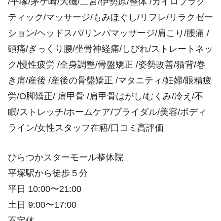
/平塚/茅ケ崎/大磯/二宮/伊勢原/整体 /カイロプラク
ティック/マッサージ/もみほぐし/リフレ/リラクゼー
ション/ヘッドスパ/リンパマッサージ/肩こり/腰痛 /
頭痛/ぎっくり腰/坐骨神経痛/しびれ/ストレートネッ
ク/慢性疲労 /全身調整/骨盤矯正 /姿勢改善/猫背/巻
き肩/産後 /産後の骨盤矯正 /マタニティ/妊婦/眼精疲
労/O脚矯正/ 肩甲骨 /肩甲骨はがし/むくみ/冷え/不
眠/ストレッチ/ホームケア/ブライダル/美容/ボディ
ライン/女性スタッフ在籍/口コミ高評価
ひらつかスターモール整体院
平塚駅から徒歩５分
平日 10:00〜21:00
土日 9:00〜17:00
不定休