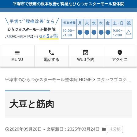
平塚市で腰痛の根本改善が得意なひらつかスターモール整体院
menu
local_phone
event_available
location_on
MENU
電話する
WEB予約
アクセス
chevron_right
chevron_right
平塚市のひらつかスターモール整体院 HOME
スタッフブログ
未
大豆と筋肉
query_builder
update
2020年09月28日
-
更新日 : 2025年03月24日
folder
未分類