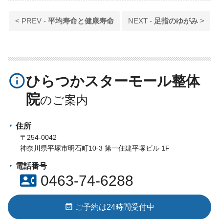
< PREV -
平均寿命と健康寿命
NEXT -
足指のゆがみ
>
info_outline
ひらつかスターモール整体
院
住所
〒254-0042
神奈川県平塚市明石町10-3 第一住建平塚ビル 1F
電話番号
contact_phone
0463-74-6288
event_available
ご予約は24時間受付中