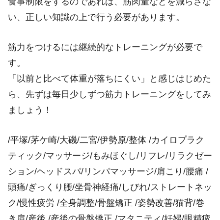
食事制限をするのであれば、筋肉量などを減らさな
い、正しい知識の上で行う必要があります。
筋力をつけるには継続的なトレーニングが必要で
す。
「以前と比べて体重が落ちにくい」と感じはじめた
ら、先ずは毎日少しずつ筋力トレーニングをしてみ
ましょう！
/平塚/茅ケ崎/大磯/二宮/伊勢原/整体 /カイロプラク
ティック/マッサージ/もみほぐし/リフレ/リラクゼー
ション/ヘッドスパ/リンパマッサージ/肩こり/腰痛 /
頭痛/ぎっくり腰/坐骨神経痛/しびれ/ストレートネッ
ク/慢性疲労 /全身調整/骨盤矯正 /姿勢改善/猫背/巻
き肩/産後 /産後の骨盤矯正 /マタニティ/妊婦/眼精疲