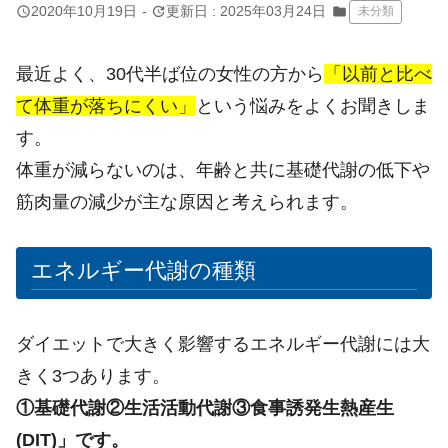
query_builder
update
2020年10月19日
-
更新日 : 2025年03月24日
folder
未分類
最近よく、30代半ば位の女性の方から
「以前と比べ
て体重が落ちにくい」
という悩みをよくお聞きしま
す。
体重が減らないのは、年齢と共に基礎代謝の低下や
筋肉量の減少が主な原因と考えられます。
エネルギー代謝の種類
ダイエットで大きく影響するエネルギー代謝には大
きく3つあります。
①基礎代謝②生活活動代謝③食事誘発生熱産生
(DIT)」です。