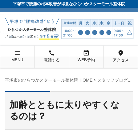
平塚市で腰痛の根本改善が得意なひらつかスターモール整体院
menu
local_phone
event_available
location_on
MENU
電話する
WEB予約
アクセス
chevron_right
chevron_right
平塚市のひらつかスターモール整体院 HOME
スタッフブログ
未
加齢とともに太りやすくな
るのは？