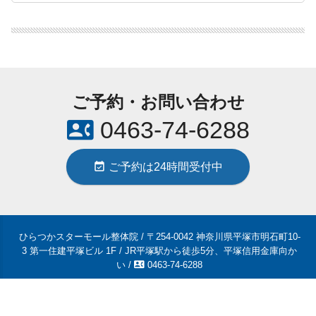
ご予約・お問い合わせ
contact_phone
0463-74-6288
event_available
ご予約は24時間受付中
ひらつかスターモール整体院 / 〒254-0042 神奈川県平塚市明石町10-
3 第一住建平塚ビル 1F / JR平塚駅から徒歩5分、平塚信用金庫向か
contact_phone
い /
0463-74-6288
© 2018-2026
平塚市のひらつかスターモール整体院