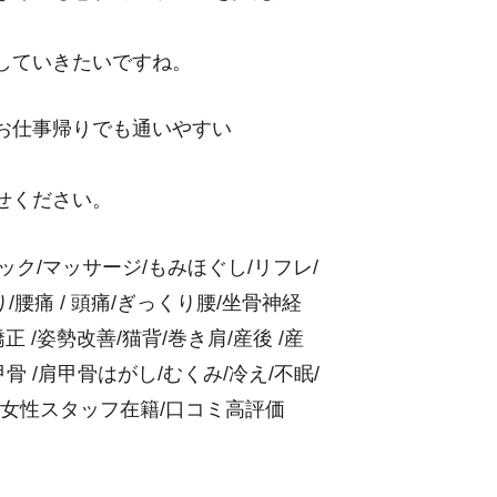
していきたいですね。
お仕事帰りでも通いやすい
せください。
ィック/マッサージ/もみほぐし/リフレ/
腰痛 / 頭痛/ぎっくり腰/坐骨神経
 /姿勢改善/猫背/巻き肩/産後 /産
骨 /肩甲骨はがし/むくみ/冷え/不眠/
/女性スタッフ在籍/口コミ高評価