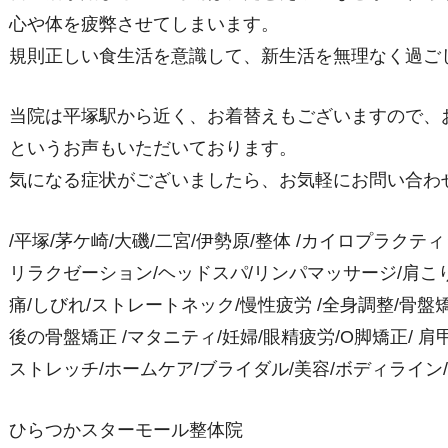
心や体を疲弊させてしまいます。
規則正しい食生活を意識して、新生活を無理なく過ご
当院は平塚駅から近く、お着替えもございますので、
というお声もいただいております。
気になる症状がございましたら、お気軽にお問い合わ
/平塚/茅ケ崎/大磯/二宮/伊勢原/整体 /カイロプラクテ
リラクゼーション/ヘッドスパ/リンパマッサージ/肩こり/
痛/しびれ/ストレートネック/慢性疲労 /全身調整/骨盤矯正
後の骨盤矯正 /マタニティ/妊婦/眼精疲労/O脚矯正/ 肩甲
ストレッチ/ホームケア/ブライダル/美容/ボディライン
ひらつかスターモール整体院