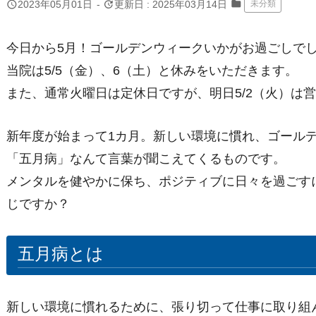
folder
query_builder
update
2023年05月01日
-
更新日 : 2025年03月14日
未分類
今日から5月！ゴールデンウィークいかがお過ごしで
当院は5/5（金）、6（土）と休みをいただきます。
また、通常火曜日は定休日ですが、明日5/2（火）は営
新年度が始まって1カ月。新しい環境に慣れ、ゴール
「五月病」なんて言葉が聞こえてくるものです。
メンタルを健やかに保ち、ポジティブに日々を過ごす
じですか？
五月病とは
新しい環境に慣れるために、張り切って仕事に取り組