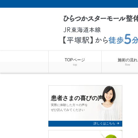
TOPページ
施術の流れ
top
flow
患者さまの喜びの声
実際に体験した方々の声を
ぜひ読んでみてください
arrow_forward
詳しくはこちら