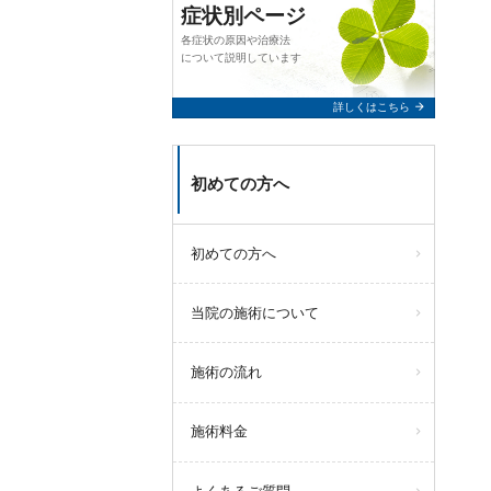
症状別ページ
各症状の原因や治療法
について説明しています
arrow_forward
詳しくはこちら
初めての方へ
初めての方へ
当院の施術について
施術の流れ
施術料金