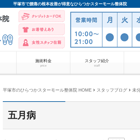
平塚市で腰痛の根本改善が得意なひらつかスターモール整体院
施術料金
スタッフ紹介
price
staff
chevron_right
chevron_right
平塚市のひらつかスターモール整体院 HOME
スタッフブログ
未
五月病