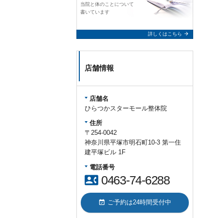
当院と体のことについて
書いています
arrow_forward
詳しくはこちら
店舗情報
店舗名
ひらつかスターモール整体院
住所
〒254-0042
神奈川県平塚市明石町10-3 第一住
建平塚ビル 1F
電話番号
contact_phone
0463-74-6288
event_available
ご予約は24時間受付中