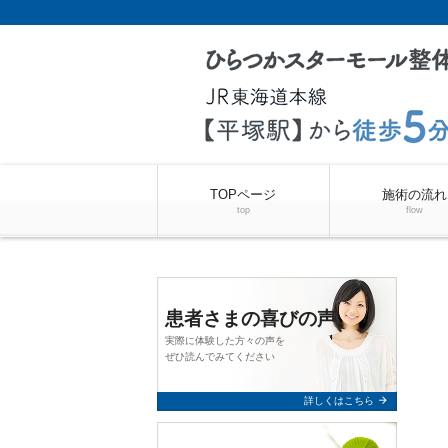
TOPページ
施術の流れ
top
flow
患者さまの喜びの声
実際に体験した方々の声を
ぜひ読んでみてください
arrow_forward
詳しくはこちら