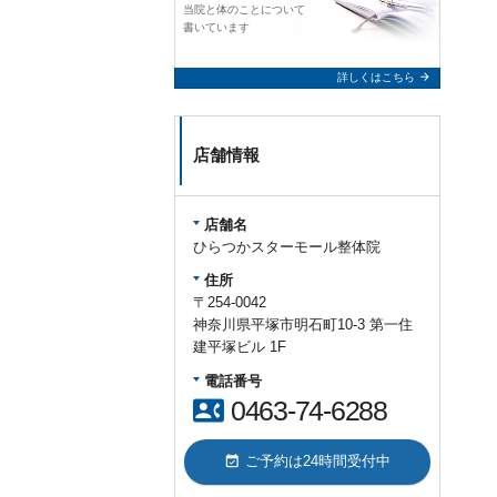
当院と体のことについて
書いています
arrow_forward
詳しくはこちら
店舗情報
店舗名
ひらつかスターモール整体院
住所
〒254-0042
神奈川県平塚市明石町10-3 第一住
建平塚ビル 1F
電話番号
contact_phone
0463-74-6288
event_available
ご予約は24時間受付中