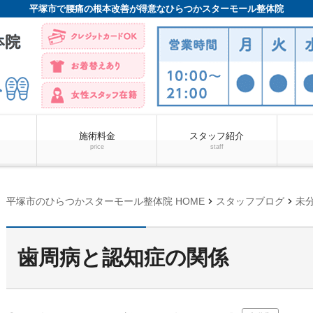
平塚市で腰痛の根本改善が得意なひらつかスターモール整体院
施術料金
スタッフ紹介
price
staff
chevron_right
chevron_right
平塚市のひらつかスターモール整体院 HOME
スタッフブログ
未
歯周病と認知症の関係