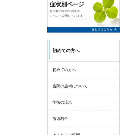
症状別ページ
各症状の原因や治療法
について説明しています
arrow_forward
詳しくはこちら
初めての方へ
初めての方へ
当院の施術について
施術の流れ
施術料金