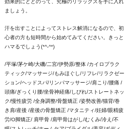
効果的にととのって、究極のリラックスを手に入れ
ましょう。
汗を出すことによってストレス解消になるので、初
心者の方も短時間から始めてみてください。きっと
ハマるでしょう(*^-^*)
/平塚/茅ケ崎/大磯/二宮/伊勢原/整体 /カイロプラク
ティック/マッサージ/もみほぐし/リフレ/リラクゼー
ション/ヘッドスパ/リンパマッサージ/肩こり/腰痛 /
頭痛/ぎっくり腰/坐骨神経痛/しびれ/ストレートネッ
ク/慢性疲労 /全身調整/骨盤矯正 /姿勢改善/猫背/巻
き肩/産後 /産後の骨盤矯正 /マタニティ/妊婦/眼精疲
労/O脚矯正/ 肩甲骨 /肩甲骨はがし/むくみ/冷え/不
眠/ストレッチ/ホームケア/ブライダル/美容/ボディ