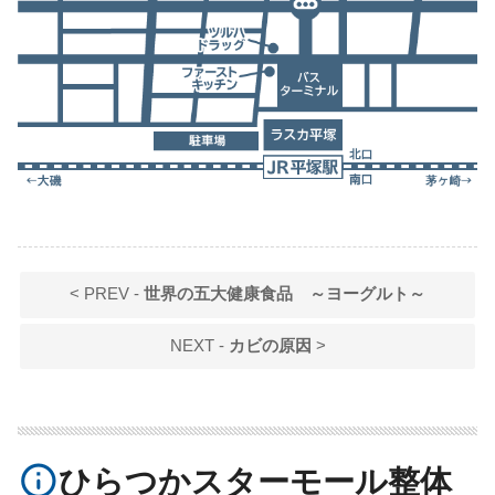
< PREV -
世界の五大健康食品 ～ヨーグルト～
NEXT -
カビの原因
>
info_outline
ひらつかスターモール整体