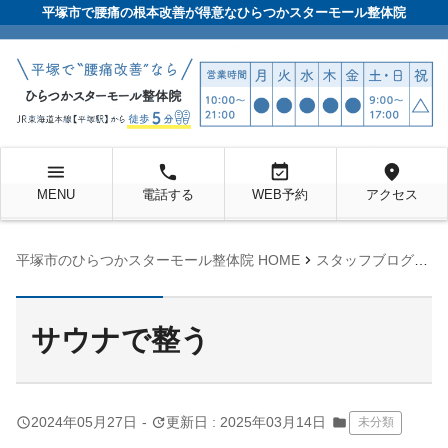
平塚市で腰痛の根本改善が得意なひらつかスターモール整体院
menu
local_phone
event_available
location_on
MENU
電話する
WEB予約
アクセス
chevron_right
chevron_right
平塚市のひらつかスターモール整体院 HOME
スタッフブログ
未
サウナで整う
query_builder
update
2024年05月27日
-
更新日 : 2025年03月14日
folder
未分類