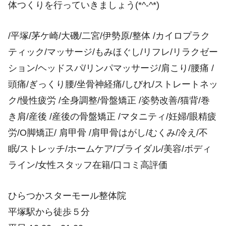
体つくりを行っていきましょう(*^-^*)
/平塚/茅ケ崎/大磯/二宮/伊勢原/整体 /カイロプラク
ティック/マッサージ/もみほぐし/リフレ/リラクゼー
ション/ヘッドスパ/リンパマッサージ/肩こり/腰痛 /
頭痛/ぎっくり腰/坐骨神経痛/しびれ/ストレートネッ
ク/慢性疲労 /全身調整/骨盤矯正 /姿勢改善/猫背/巻
き肩/産後 /産後の骨盤矯正 /マタニティ/妊婦/眼精疲
労/O脚矯正/ 肩甲骨 /肩甲骨はがし/むくみ/冷え/不
眠/ストレッチ/ホームケア/ブライダル/美容/ボディ
ライン/女性スタッフ在籍/口コミ高評価
ひらつかスターモール整体院
平塚駅から徒歩５分