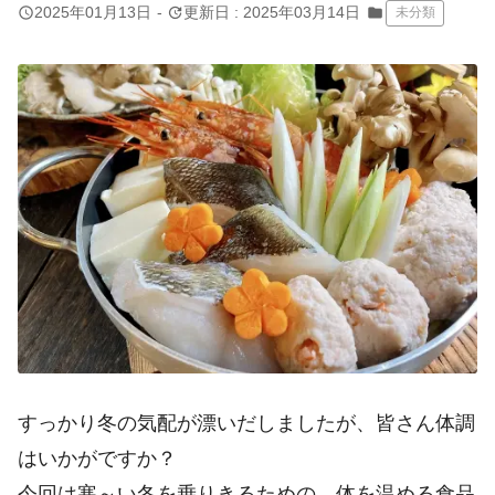
query_builder
update
2025年01月13日
-
更新日 : 2025年03月14日
folder
未分類
すっかり冬の気配が漂いだしましたが、皆さん体調
はいかがですか？
今回は寒～い冬を乗りきるための、体を温める食品