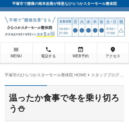
平塚市で腰痛の根本改善が得意なひらつかスターモール整体院
menu
local_phone
event_available
location_on
MENU
電話する
WEB予約
アクセス
chevron_right
chevron_right
平塚市のひらつかスターモール整体院 HOME
スタッフブログ
未
温ったか食事で冬を乗り切ろ
う⛄