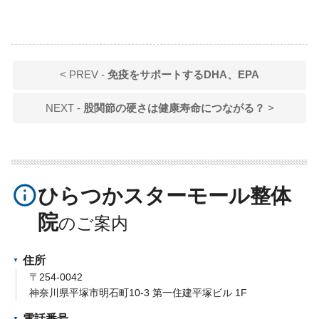
< PREV -
免疫をサポートするDHA、EPA
NEXT -
股関節の硬さは健康寿命につながる？
>
info_outline
ひらつかスターモール整体
院
住所
〒254-0042
神奈川県平塚市明石町10-3 第一住建平塚ビル 1F
電話番号