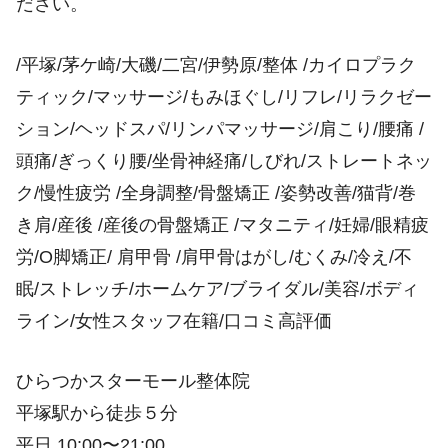
ださい。
/平塚/茅ケ崎/大磯/二宮/伊勢原/整体 /カイロプラク
ティック/マッサージ/もみほぐし/リフレ/リラクゼー
ション/ヘッドスパ/リンパマッサージ/肩こり/腰痛 /
頭痛/ぎっくり腰/坐骨神経痛/しびれ/ストレートネッ
ク/慢性疲労 /全身調整/骨盤矯正 /姿勢改善/猫背/巻
き肩/産後 /産後の骨盤矯正 /マタニティ/妊婦/眼精疲
労/O脚矯正/ 肩甲骨 /肩甲骨はがし/むくみ/冷え/不
眠/ストレッチ/ホームケア/ブライダル/美容/ボディ
ライン/女性スタッフ在籍/口コミ高評価
ひらつかスターモール整体院
平塚駅から徒歩５分
平日 10:00〜21:00