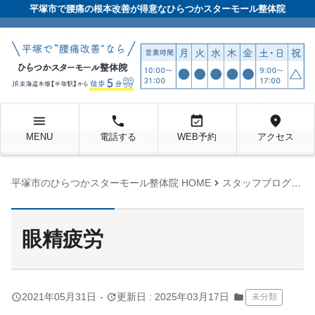
平塚市で腰痛の根本改善が得意なひらつかスターモール整体院
menu
local_phone
event_available
location_on
MENU
電話する
WEB予約
アクセス
chevron_right
chevron_right
平塚市のひらつかスターモール整体院 HOME
スタッフブログ
未
眼精疲労
query_builder
update
2021年05月31日
-
更新日 : 2025年03月17日
folder
未分類