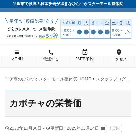
平塚市で腰痛の根本改善が得意なひらつかスターモール整体院
menu
local_phone
event_available
location_on
MENU
電話する
WEB予約
アクセス
chevron_right
chevron_right
平塚市のひらつかスターモール整体院 HOME
スタッフブログ
未
カボチャの栄養価
query_builder
update
2023年10月30日
-
更新日 : 2025年03月14日
folder
未分類