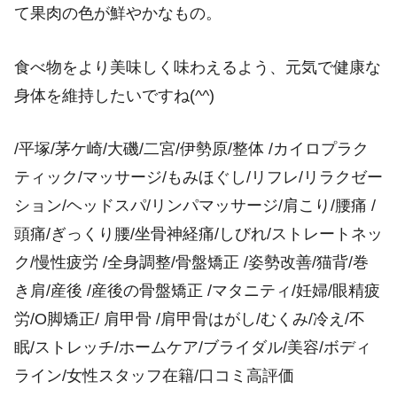
て果肉の色が鮮やかなもの。
食べ物をより美味しく味わえるよう、元気で健康な
身体を維持したいですね(^^)
/平塚/茅ケ崎/大磯/二宮/伊勢原/整体 /カイロプラク
ティック/マッサージ/もみほぐし/リフレ/リラクゼー
ション/ヘッドスパ/リンパマッサージ/肩こり/腰痛 /
頭痛/ぎっくり腰/坐骨神経痛/しびれ/ストレートネッ
ク/慢性疲労 /全身調整/骨盤矯正 /姿勢改善/猫背/巻
き肩/産後 /産後の骨盤矯正 /マタニティ/妊婦/眼精疲
労/O脚矯正/ 肩甲骨 /肩甲骨はがし/むくみ/冷え/不
眠/ストレッチ/ホームケア/ブライダル/美容/ボディ
ライン/女性スタッフ在籍/口コミ高評価