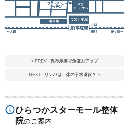
< PREV -
乾布摩擦で免疫力アップ
NEXT -
リンパは、体の下水道役？
>
info_outline
ひらつかスターモール整体
院