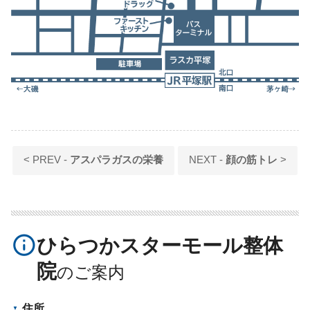
< PREV -
アスパラガスの栄養
NEXT -
顔の筋トレ
>
info_outline
ひらつかスターモール整体
院
住所