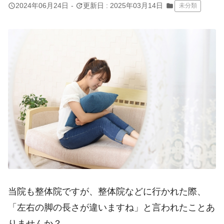
query_builder
update
2024年06月24日
-
更新日 : 2025年03月14日
folder
未分類
当院も整体院ですが、整体院などに行かれた際、
「左右の脚の長さが違いますね」と言われたことあ
りませんか？