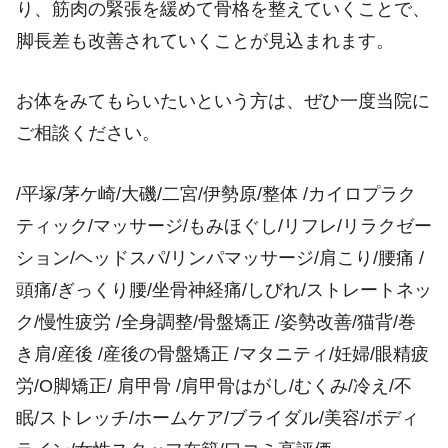
り、筋肉の緊張を緩めて骨格を整えていくことで、
脚長差も改善されていくことが見込まれます。
お体をみてもらいたいという方は、ぜひ一度当院に
ご相談ください。
/平塚/茅ケ崎/大磯/二宮/伊勢原/整体 /カイロプラク
ティック/マッサージ/もみほぐし/リフレ/リラクゼー
ション/ヘッドスパ/リンパマッサージ/肩こり/腰痛 /
頭痛/ぎっくり腰/坐骨神経痛/しびれ/ストレートネッ
ク/慢性疲労 /全身調整/骨盤矯正 /姿勢改善/猫背/巻
き肩/産後 /産後の骨盤矯正 /マタニティ/妊婦/眼精疲
労/O脚矯正/ 肩甲骨 /肩甲骨はがし/むくみ/冷え/不
眠/ストレッチ/ホームケア/ブライダル/美容/ボディ