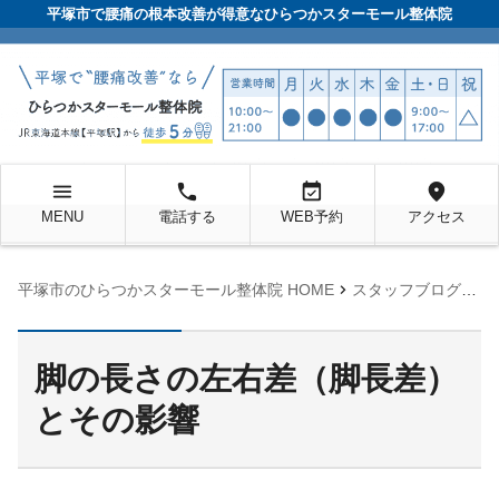
平塚市で腰痛の根本改善が得意なひらつかスターモール整体院
menu
local_phone
event_available
location_on
MENU
電話する
WEB予約
アクセス
chevron_right
chevron_right
平塚市のひらつかスターモール整体院 HOME
スタッフブログ
未
脚の長さの左右差（脚長差）
とその影響