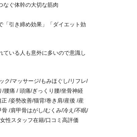
つなぐ体幹の大切な筋肉
で「引き締め効果」「ダイエット効
。
れている人も意外に多いので意識し
ィック/マッサージ/もみほぐし/リフレ/
腰痛 / 頭痛/ぎっくり腰/坐骨神経
 /姿勢改善/猫背/巻き肩/産後 /産
骨 /肩甲骨はがし/むくみ/冷え/不眠/
/女性スタッフ在籍/口コミ高評価