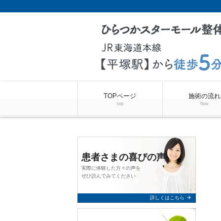
TOPページ
施術の流れ
top
flow
患者さまの喜びの声
実際に体験した方々の声を
ぜひ読んでみてください
arrow_forward
詳しくはこちら