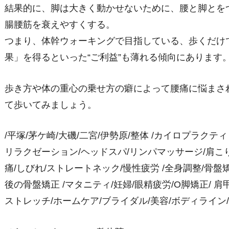
結果的に、脚は大きく動かせないために、腰と脚とを
腸腰筋を衰えやすくする。
つまり、体幹ウォーキングで目指している、歩くだけ
果」を得るといった“ご利益”も薄れる傾向にあります
歩き方や体の重心の乗せ方の癖によって腰痛に悩まさ
て歩いてみましょう。
/平塚/茅ケ崎/大磯/二宮/伊勢原/整体 /カイロプラクテ
リラクゼーション/ヘッドスパ/リンパマッサージ/肩こり/
痛/しびれ/ストレートネック/慢性疲労 /全身調整/骨盤矯正
後の骨盤矯正 /マタニティ/妊婦/眼精疲労/O脚矯正/ 肩甲
ストレッチ/ホームケア/ブライダル/美容/ボディライン