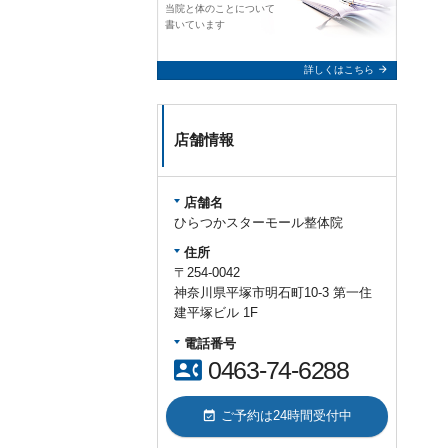
当院と体のことについて
書いています
arrow_forward
詳しくはこちら
店舗情報
店舗名
ひらつかスターモール整体院
住所
〒254-0042
神奈川県平塚市明石町10-3 第一住
建平塚ビル 1F
電話番号
contact_phone
0463-74-6288
event_available
ご予約は24時間受付中