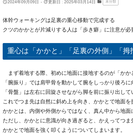
folder
query_builder
update
2024年09月09日
-
更新日 : 2025年03月14日
未分類
体幹ウォーキングは足裏の重心移動で完成する
クツのかかとが片減りする人は「歩き癖」に注意が必
重心は「かかと」「足裏の外側」「拇
まず着地する際、初めに地面に接地するのが「かか
「腕振り」では肩甲骨を動かして腕をしっかり後ろに
「骨盤」は左右に回旋させながら脚を前に振り出して
これでつま先は自然に斜め上を向き、かかとで地面を
かかとは、内側や外側からではなく、真ん中から地面
ただし、かかとに意識が向き過ぎると、かえってつま
かかとで地面を強く叩くようについてしまいます。