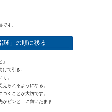
要です。
指球」の順に移る
と」
向けて引き、
いく。
捉えられるようになる。
につくことが大切です。
先がピンと上に向いたまま