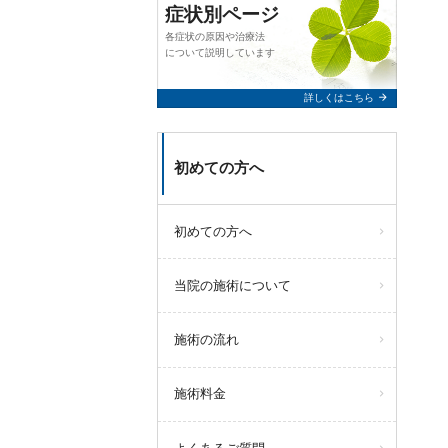
症状別ページ
各症状の原因や治療法
について説明しています
arrow_forward
詳しくはこちら
初めての方へ
初めての方へ
当院の施術について
施術の流れ
施術料金