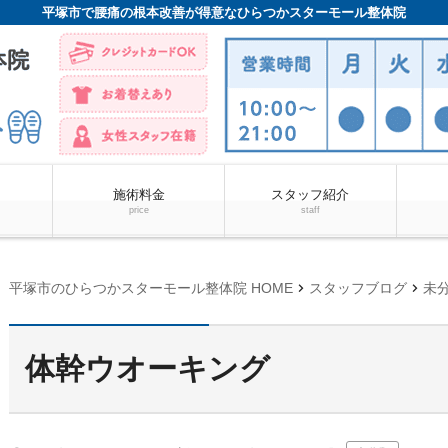
平塚市で腰痛の根本改善が得意なひらつかスターモール整体院
施術料金
スタッフ紹介
price
staff
chevron_right
chevron_right
平塚市のひらつかスターモール整体院 HOME
スタッフブログ
未
体幹ウオーキング