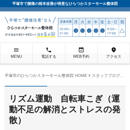
平塚市で腰痛の根本改善が得意なひらつかスターモール整体院
menu
local_phone
event_available
location_on
MENU
電話する
WEB予約
アクセス
chevron_right
chevron_right
平塚市のひらつかスターモール整体院 HOME
スタッフブログ
未
リズム運動 自転車こぎ（運
動不足の解消とストレスの発
散）