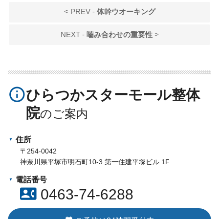
< PREV -
体幹ウオーキング
NEXT -
嚙み合わせの重要性
>
info_outline
ひらつかスターモール整体
院
住所
〒254-0042
神奈川県平塚市明石町10-3 第一住建平塚ビル 1F
電話番号
contact_phone
0463-74-6288