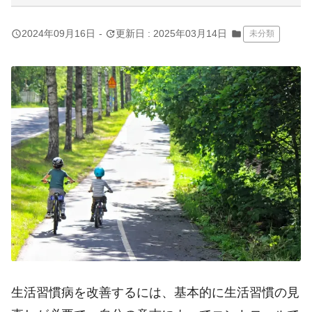
query_builder
update
2024年09月16日
-
更新日 : 2025年03月14日
folder
未分類
生活習慣病を改善するには、基本的に生活習慣の見