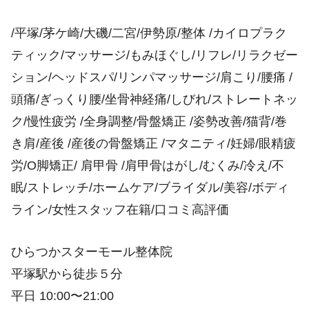
/平塚/茅ケ崎/大磯/二宮/伊勢原/整体 /カイロプラク
ティック/マッサージ/もみほぐし/リフレ/リラクゼー
ション/ヘッドスパ/リンパマッサージ/肩こり/腰痛 /
頭痛/ぎっくり腰/坐骨神経痛/しびれ/ストレートネッ
ク/慢性疲労 /全身調整/骨盤矯正 /姿勢改善/猫背/巻
き肩/産後 /産後の骨盤矯正 /マタニティ/妊婦/眼精疲
労/O脚矯正/ 肩甲骨 /肩甲骨はがし/むくみ/冷え/不
眠/ストレッチ/ホームケア/ブライダル/美容/ボディ
ライン/女性スタッフ在籍/口コミ高評価
ひらつかスターモール整体院
平塚駅から徒歩５分
平日 10:00〜21:00